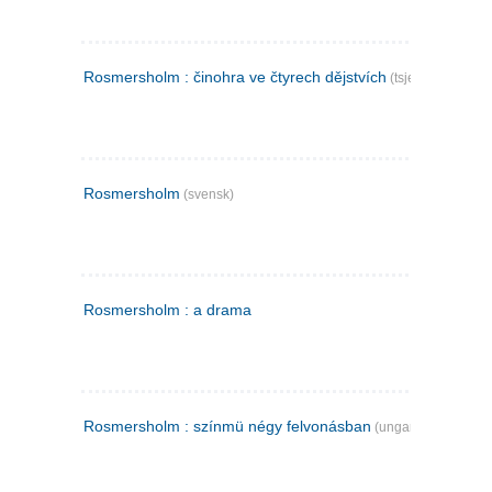
Rosmersholm : činohra ve čtyrech dějstvích
(tsjekkisk)
Rosmersholm
(svensk)
Rosmersholm : a drama
Rosmersholm : színmü négy felvonásban
(ungarsk)