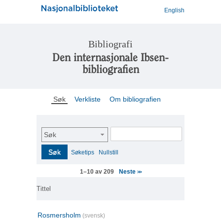
English
Bibliografi
Den internasjonale Ibsen-
bibliografien
Søk
Verkliste
Om bibliografien
Søk
Søk
Søketips
Nullstill
Neste
1–10 av 209
>>
Tittel
Rosmersholm
(svensk)