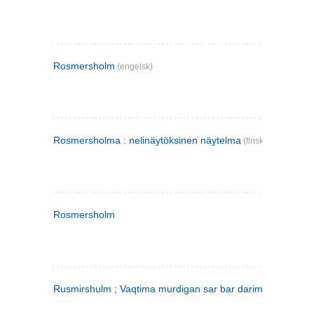
Rosmersholm
(engelsk)
Rosmersholma : nelinäytöksinen näytelma
(finsk)
Rosmersholm
Rusmirshulm ; Vaqtima murdigan sar bar darim
(farsi)