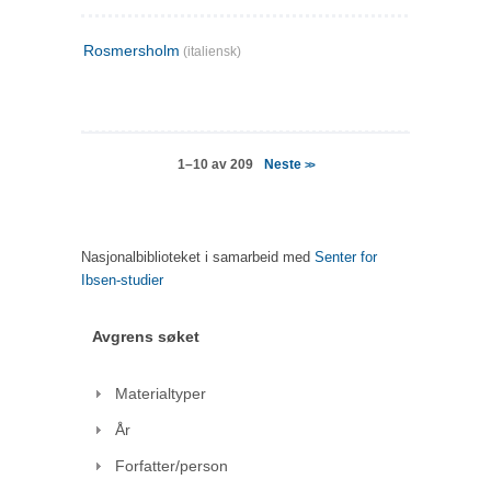
Rosmersholm
(italiensk)
Neste
1–10 av 209
>>
Nasjonalbiblioteket i samarbeid med
Senter for
Ibsen-studier
Avgrens søket
Materialtyper
År
Forfatter/person