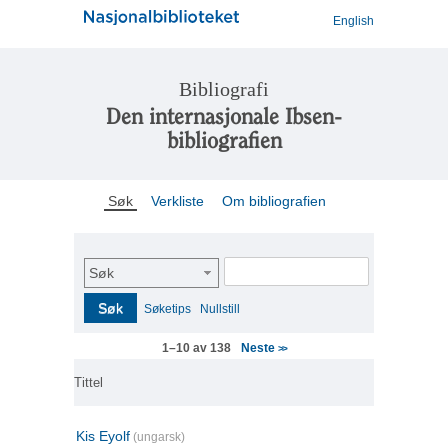
English
Bibliografi
Den internasjonale Ibsen-
bibliografien
Søk
Verkliste
Om bibliografien
Søk
Søk
Søketips
Nullstill
Neste
1–10 av 138
>>
Tittel
Kis Eyolf
(ungarsk)