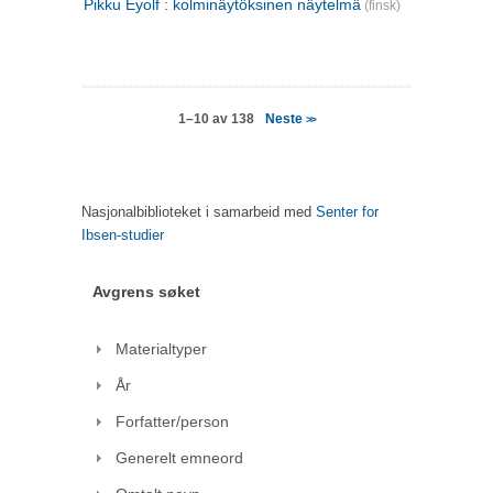
Pikku Eyolf : kolminäytöksinen näytelmä
(finsk)
Neste
1–10 av 138
>>
Nasjonalbiblioteket i samarbeid med
Senter for
Ibsen-studier
Avgrens søket
Materialtyper
År
Forfatter/person
Generelt emneord