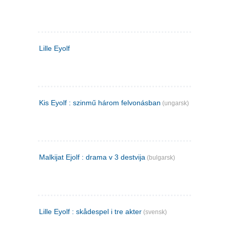
Lille Eyolf
Kis Eyolf : szinmű három felvonásban
(ungarsk)
Malkijat Ejolf : drama v 3 destvija
(bulgarsk)
Lille Eyolf : skådespel i tre akter
(svensk)