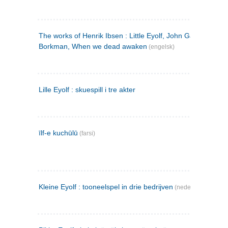
The works of Henrik Ibsen : Little Eyolf, John Gabriel
Borkman, When we dead awaken
(engelsk)
Lille Eyolf : skuespill i tre akter
īlf-e kuchūlū
(farsi)
Kleine Eyolf : tooneelspel in drie bedrijven
(nederlandsk)