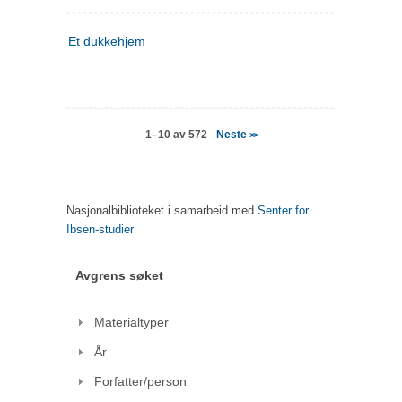
Et dukkehjem
Neste
1–10 av 572
>>
Nasjonalbiblioteket i samarbeid med
Senter for
Ibsen-studier
Avgrens søket
Materialtyper
År
Forfatter/person