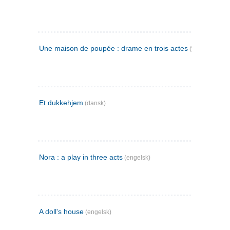
Une maison de poupée : drame en trois actes
(fransk)
Et dukkehjem
(dansk)
Nora : a play in three acts
(engelsk)
A doll's house
(engelsk)