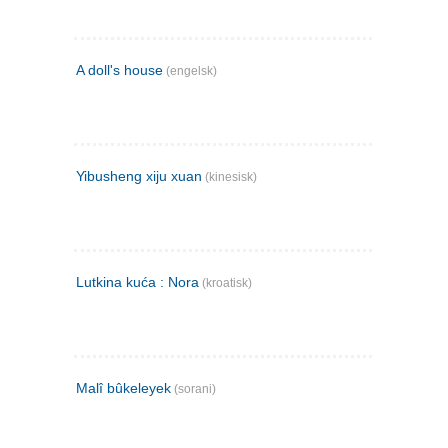
A doll's house
(engelsk)
Yibusheng xiju xuan
(kinesisk)
Lutkina kuća : Nora
(kroatisk)
Malî bûkeleyek
(sorani)