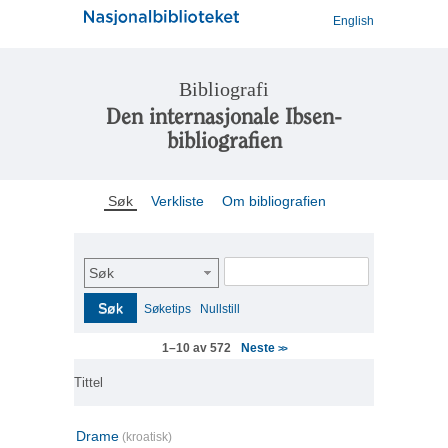
English
Bibliografi
Den internasjonale Ibsen-
bibliografien
Søk
Verkliste
Om bibliografien
Søk
Søk
Søketips
Nullstill
Neste
1–10 av 572
>>
Tittel
Drame
(kroatisk)