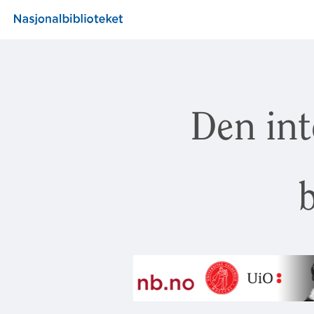
Den int
b