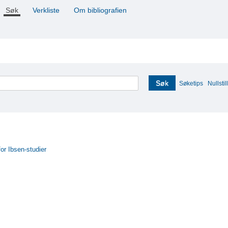
Søk
Verkliste
Om bibliografien
Søk
Søketips
Nullstill
for Ibsen-studier