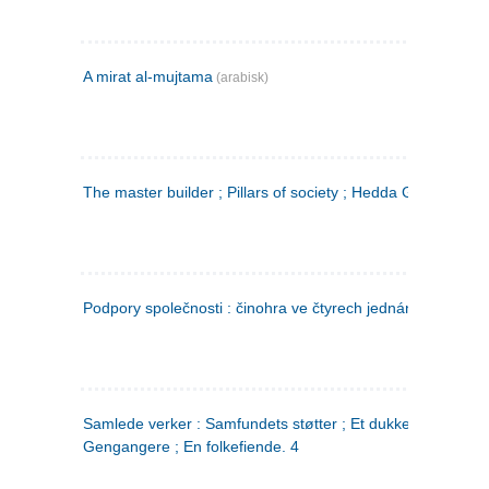
A mirat al-mujtama
(arabisk)
The master builder ; Pillars of society ; Hedda Gabler
Podpory společnosti : činohra ve čtyrech jednáních
(tsjekkis
Samlede verker : Samfundets støtter ; Et dukkehjem ;
Gengangere ; En folkefiende. 4