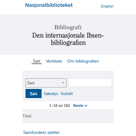
English
Bibliografi
Den internasjonale Ibsen-
bibliografien
Søk
Verkliste
Om bibliografien
Søk
Søk
Søketips
Nullstill
Neste
1–10 av 182
>>
Tittel
Samfundets støtter