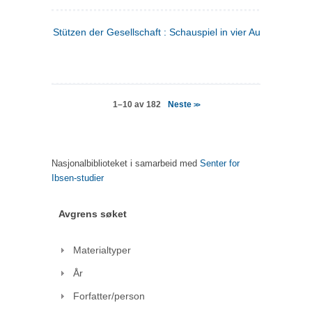
Stützen der Gesellschaft : Schauspiel in vier Aufzügen
(tysk
Neste
1–10 av 182
>>
Nasjonalbiblioteket i samarbeid med
Senter for
Ibsen-studier
Avgrens søket
Materialtyper
År
Forfatter/person