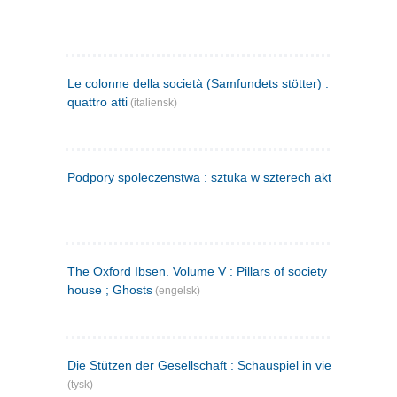
Le colonne della società (Samfundets stötter) : commedia 
quattro atti
(italiensk)
Podpory spoleczenstwa : sztuka w szterech aktach
(polsk)
The Oxford Ibsen. Volume V : Pillars of society ; A doll's
house ; Ghosts
(engelsk)
Die Stützen der Gesellschaft : Schauspiel in vier Aufzügen
(tysk)