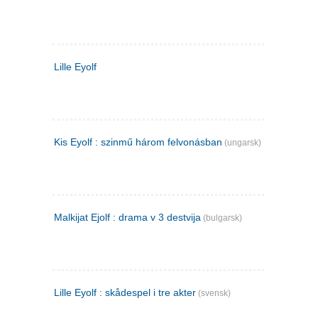
Lille Eyolf
Kis Eyolf : szinmű három felvonásban
(ungarsk)
Malkijat Ejolf : drama v 3 destvija
(bulgarsk)
Lille Eyolf : skådespel i tre akter
(svensk)