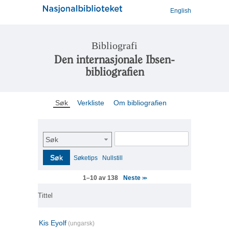
English
Bibliografi
Den internasjonale Ibsen-
bibliografien
Søk
Verkliste
Om bibliografien
Søk
Søk
Søketips
Nullstill
Neste
1–10 av 138
>>
Tittel
Kis Eyolf
(ungarsk)