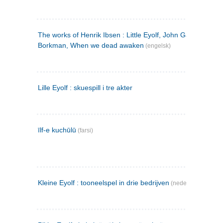
The works of Henrik Ibsen : Little Eyolf, John Gabriel
Borkman, When we dead awaken
(engelsk)
Lille Eyolf : skuespill i tre akter
īlf-e kuchūlū
(farsi)
Kleine Eyolf : tooneelspel in drie bedrijven
(nederlandsk)