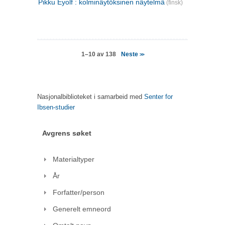
Pikku Eyolf : kolminäytöksinen näytelmä
(finsk)
Neste
1–10 av 138
>>
Nasjonalbiblioteket i samarbeid med
Senter for
Ibsen-studier
Avgrens søket
Materialtyper
År
Forfatter/person
Generelt emneord