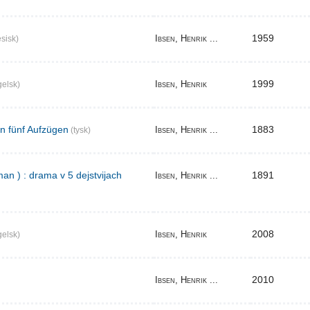
1959
Ibsen, Henrik ...
sisk)
1999
Ibsen, Henrik
elsk)
in fünf Aufzügen
1883
Ibsen, Henrik ...
(tysk)
an ) : drama v 5 dejstvijach
1891
Ibsen, Henrik ...
2008
Ibsen, Henrik
elsk)
2010
Ibsen, Henrik ...