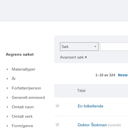
Søk
Avgrens søket
Avansert søk ▾
Materialtyper
Nest
1–10 av 324
År
Forfatter/person
Tittel
Generelt emneord
En folkefiende
Omtalt navn
Omtalt verk
Doktor Štokman
(russisk)
Form/genre