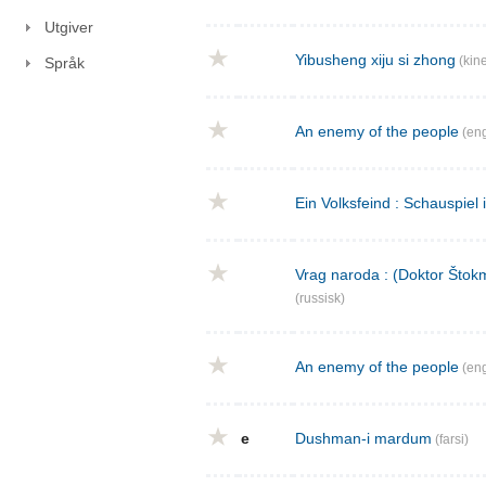
Utgiver
Yibusheng xiju si zhong
(kine
Språk
An enemy of the people
(eng
Ein Volksfeind : Schauspiel 
Vrag naroda : (Doktor Štokm
(russisk)
An enemy of the people
(eng
e
Dushman-i mardum
(farsi)