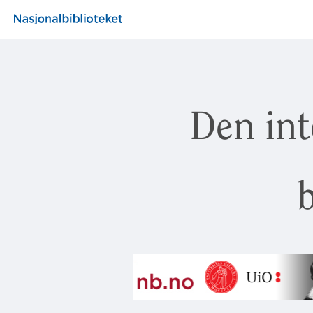
Den int
b