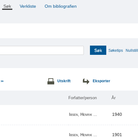
Søk
Verkliste
Om bibliografien
Søk
Søketips
Nullstill
e
Utskrift
Eksporter
>>
Forfatter/person
År
1940
Ibsen, Henrik ...
1901
Ibsen, Henrik ...