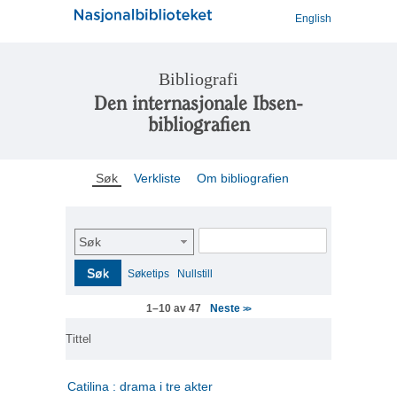
English
Bibliografi
Den internasjonale Ibsen-
bibliografien
Søk
Verkliste
Om bibliografien
Søk
Søk
Søketips
Nullstill
Neste
1–10 av 47
>>
Tittel
Catilina : drama i tre akter