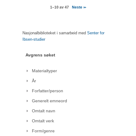
Neste
1–10 av 47
>>
Nasjonalbiblioteket i samarbeid med
Senter for
Ibsen-studier
Avgrens søket
Materialtyper
År
Forfatter/person
Generelt emneord
Omtalt navn
Omtalt verk
Form/genre