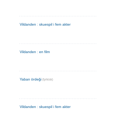
Vildanden : skuespil i fem akter
Vildanden : en film
Yaban ördeği
(tyrkisk)
Vildanden : skuespil i fem akter