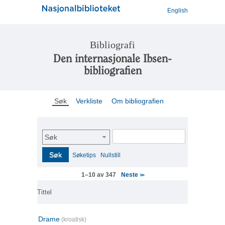
English
Bibliografi
Den internasjonale Ibsen-
bibliografien
Søk
Verkliste
Om bibliografien
Søk
Søk
Søketips
Nullstill
Neste
1–10 av 347
>>
Tittel
Drame
(kroatisk)