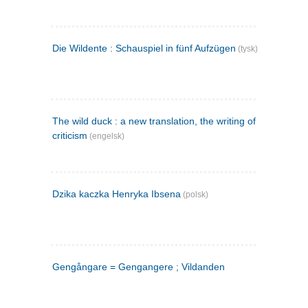
Die Wildente : Schauspiel in fünf Aufzügen
(tysk)
The wild duck : a new translation, the writing of the play,
criticism
(engelsk)
Dzika kaczka Henryka Ibsena
(polsk)
Gengångare = Gengangere ; Vildanden