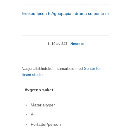
Errikou Ipsen E Agriopapia : drama se pente mere
(gresk)
Neste
1–10 av 347
>>
Nasjonalbiblioteket i samarbeid med
Senter for
Ibsen-studier
Avgrens søket
Materialtyper
År
Forfatter/person