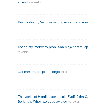
actes
(katalansk)
Rusmirshulm ; Vaqtima murdigan sar bar darim
(farsi)
Kogda my, mertvecy probuždaemsja : dram. epilog v 3 d
(russisk)
Jab ham murde jee uthenge
(hindi)
The works of Henrik Ibsen : Little Eyolf, John Gabriel
Borkman, When we dead awaken
(engelsk)