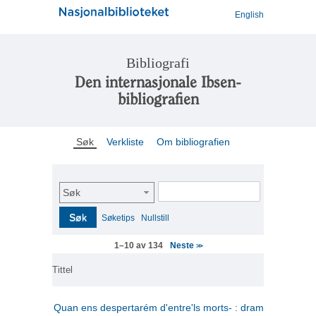
English
Bibliografi
Den internasjonale Ibsen-
bibliografien
Søk
Verkliste
Om bibliografien
Søk
Søk
Søketips
Nullstill
Neste
1–10 av 134
>>
Tittel
Quan ens despertarém d'entre'ls morts- : drama en tres