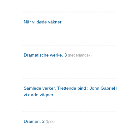
Når vi døde våkner
Dramatische werke. 3
(nederlandsk)
Samlede verker. Trettende bind : John Gabriel Borkman ; 
vi døde vågner
Dramen. 2
(tysk)