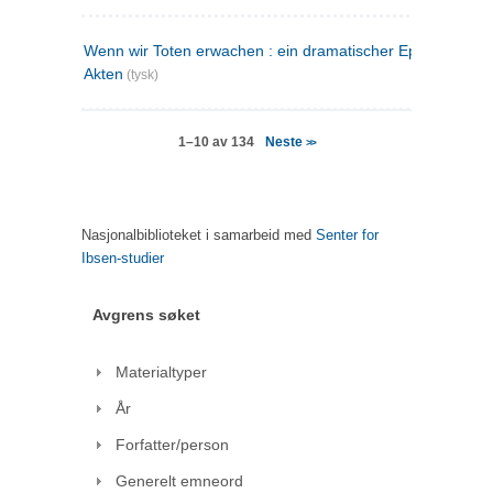
Wenn wir Toten erwachen : ein dramatischer Epilog in drei
Akten
(tysk)
Neste
1–10 av 134
>>
Nasjonalbiblioteket i samarbeid med
Senter for
Ibsen-studier
Avgrens søket
Materialtyper
År
Forfatter/person
Generelt emneord