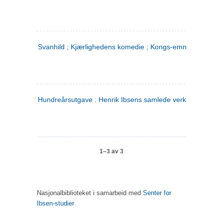
Svanhild ; Kjærlighedens komedie ; Kongs-emnerne
Hundreårsutgave : Henrik Ibsens samlede verker. 4
1–3 av 3
Nasjonalbiblioteket i samarbeid med
Senter for
Ibsen-studier