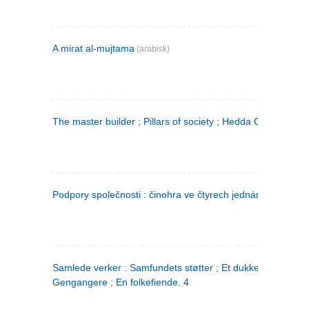
A mirat al-mujtama
(arabisk)
The master builder ; Pillars of society ; Hedda Gabler
Podpory společnosti : činohra ve čtyrech jednáních
(tsjekkis
Samlede verker : Samfundets støtter ; Et dukkehjem ;
Gengangere ; En folkefiende. 4