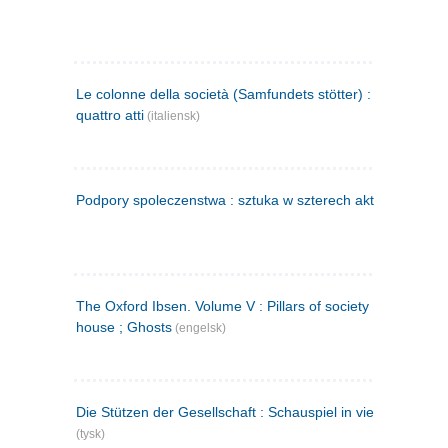
Le colonne della società (Samfundets stötter) : commedia 
quattro atti
(italiensk)
Podpory spoleczenstwa : sztuka w szterech aktach
(polsk)
The Oxford Ibsen. Volume V : Pillars of society ; A doll's
house ; Ghosts
(engelsk)
Die Stützen der Gesellschaft : Schauspiel in vier Aufzügen
(tysk)