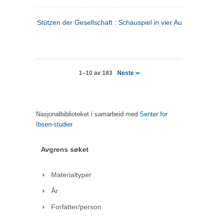
Stützen der Gesellschaft : Schauspiel in vier Aufzügen
(tysk
Neste
1–10 av 183
>>
Nasjonalbiblioteket i samarbeid med
Senter for
Ibsen-studier
Avgrens søket
Materialtyper
År
Forfatter/person