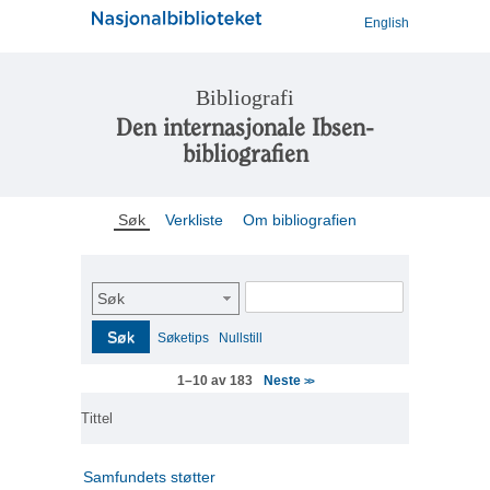
English
Bibliografi
Den internasjonale Ibsen-
bibliografien
Søk
Verkliste
Om bibliografien
Søk
Søk
Søketips
Nullstill
Neste
1–10 av 183
>>
Tittel
Samfundets støtter