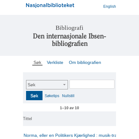
English
Bibliografi
Den internasjonale Ibsen-
bibliografien
Søk
Verkliste
Om bibliografien
Søk
Søk
Søketips
Nullstill
1–10 av 10
Tittel
Norma, eller en Politikers Kjærlighed : musik-tragedie i tre