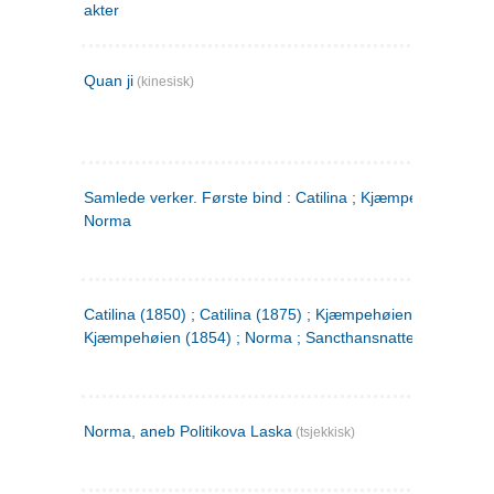
akter
Quan ji
(kinesisk)
Samlede verker. Første bind : Catilina ; Kjæmpehøien ;
Norma
Catilina (1850) ; Catilina (1875) ; Kjæmpehøien (1850) ;
Kjæmpehøien (1854) ; Norma ; Sancthansnatten
Norma, aneb Politikova Laska
(tsjekkisk)