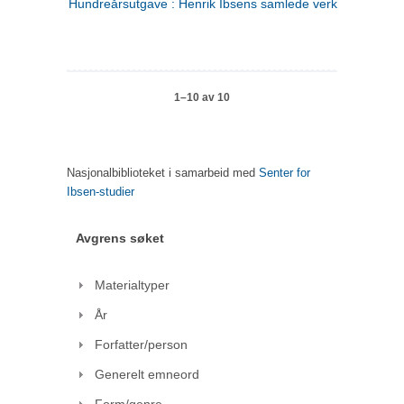
Hundreårsutgave : Henrik Ibsens samlede verker. 1
1–10 av 10
Nasjonalbiblioteket i samarbeid med
Senter for
Ibsen-studier
Avgrens søket
Materialtyper
År
Forfatter/person
Generelt emneord