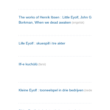
The works of Henrik Ibsen : Little Eyolf, John Gabriel
Borkman, When we dead awaken
(engelsk)
Lille Eyolf : skuespill i tre akter
īlf-e kuchūlū
(farsi)
Kleine Eyolf : tooneelspel in drie bedrijven
(nederlandsk)