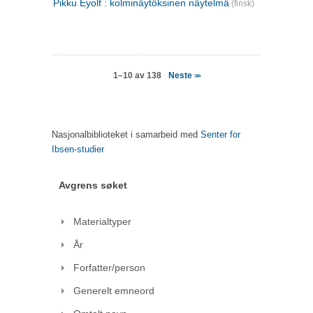
Pikku Eyolf : kolminäytöksinen näytelmä
(finsk)
Neste
1–10 av 138
>>
Nasjonalbiblioteket i samarbeid med
Senter for
Ibsen-studier
Avgrens søket
Materialtyper
År
Forfatter/person
Generelt emneord