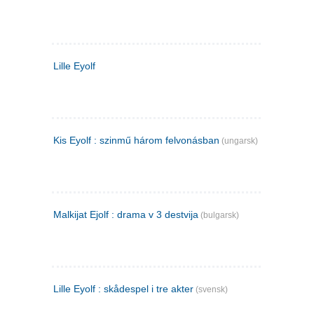
Lille Eyolf
Kis Eyolf : szinmű három felvonásban
(ungarsk)
Malkijat Ejolf : drama v 3 destvija
(bulgarsk)
Lille Eyolf : skådespel i tre akter
(svensk)