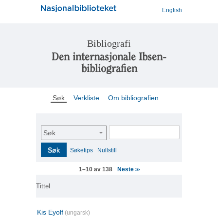
English
Bibliografi
Den internasjonale Ibsen-
bibliografien
Søk
Verkliste
Om bibliografien
Søk
Søk
Søketips
Nullstill
Neste
1–10 av 138
>>
Tittel
Kis Eyolf
(ungarsk)