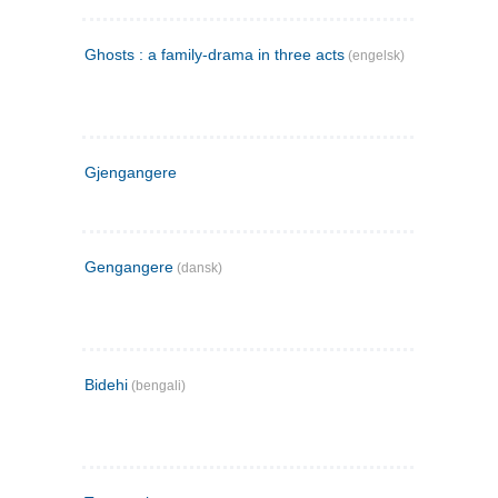
Ghosts : a family-drama in three acts
(engelsk)
Gjengangere
Gengangere
(dansk)
Bidehi
(bengali)