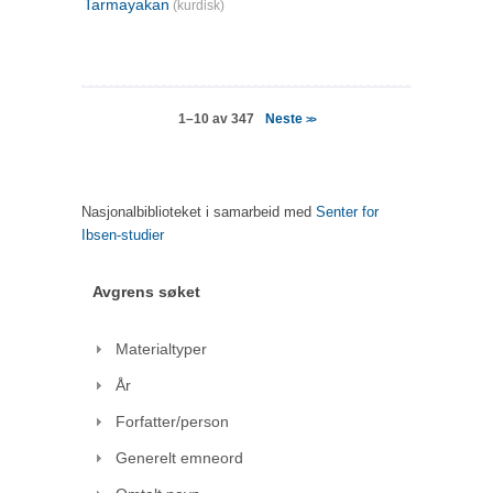
Tarmayakan
(kurdisk)
Neste
1–10 av 347
>>
Nasjonalbiblioteket i samarbeid med
Senter for
Ibsen-studier
Avgrens søket
Materialtyper
År
Forfatter/person
Generelt emneord