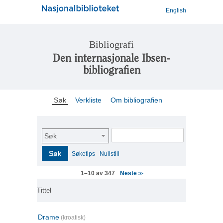
English
Bibliografi
Den internasjonale Ibsen-
bibliografien
Søk
Verkliste
Om bibliografien
Søk
Søk
Søketips
Nullstill
Neste
1–10 av 347
>>
Tittel
Drame
(kroatisk)