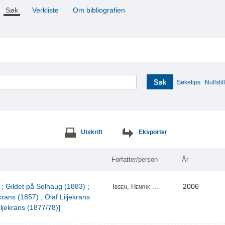
Søk
Verkliste
Om bibliografien
Søk
Søketips
Nullstill
Utskrift
Eksporter
Forfatter/person
År
 ; Gildet på Solhaug (1883) ;
2006
Ibsen, Henrik ...
krans (1857) ; Olaf Liljekrans
iljekrans (1877/78)]