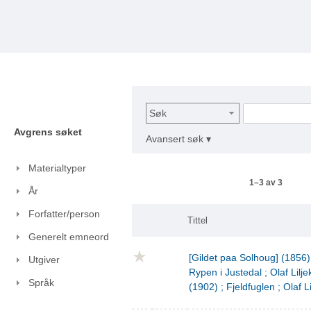
Søk
Avgrens søket
Avansert søk ▾
Materialtyper
1–3 av 3
År
Forfatter/person
Tittel
Generelt emneord
[Gildet paa Solhoug] (1856)
Utgiver
Rypen i Justedal ; Olaf Lilje
Språk
(1902) ; Fjeldfuglen ; Olaf L