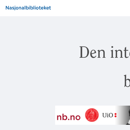
Den int
b