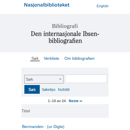
English
Bibliografi
Den internasjonale Ibsen-
bibliografien
Søk
Verkliste
Om bibliografien
Søk
Søk
Søketips
Nullstill
Neste
1–10 av 24
>>
Tittel
Bermanden : (ur Digte)