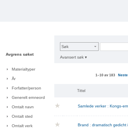
Søk
Avgrens søket
Avansert søk ▾
Materialtyper
Nest
1–10 av 183
År
Forfatter/person
Tittel
Generelt emneord
Samlede verker : Kongs-emn
Omtalt navn
Omtalt sted
Brand : dramatisch gedicht i
Omtalt verk