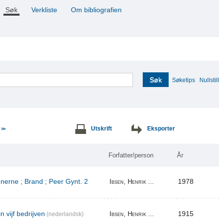
Søk
Verkliste
Om bibliografien
Søk
Søketips
Nullstill
e
Utskrift
Eksporter
>>
Forfatter/person
År
erne ; Brand ; Peer Gynt. 2
1978
Ibsen, Henrik ...
n vijf bedrijven
1915
Ibsen, Henrik ...
(nederlandsk)