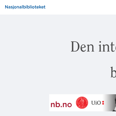
Den int
b