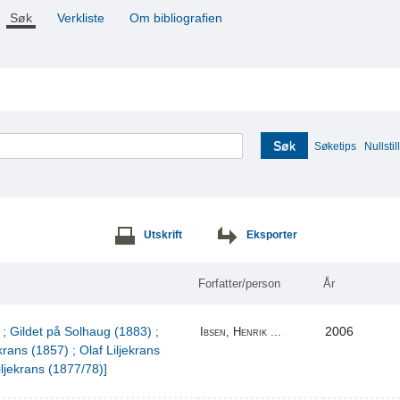
Søk
Verkliste
Om bibliografien
Søk
Søketips
Nullstill
Utskrift
Eksporter
Forfatter/person
År
 ; Gildet på Solhaug (1883) ;
2006
Ibsen, Henrik ...
krans (1857) ; Olaf Liljekrans
iljekrans (1877/78)]