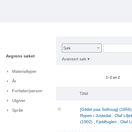
Søk
Avgrens søket
Avansert søk ▾
Materialtyper
1–2 av 2
År
Forfatter/person
Tittel
Utgiver
[Gildet paa Solhoug] (1856)
Språk
Rypen i Justedal ; Olaf Lilje
(1902) ; Fjeldfuglen ; Olaf L