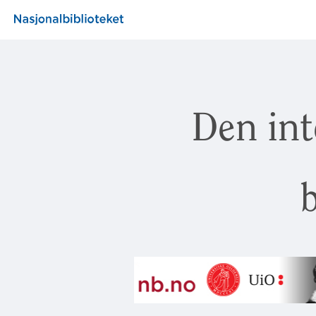
Den int
b