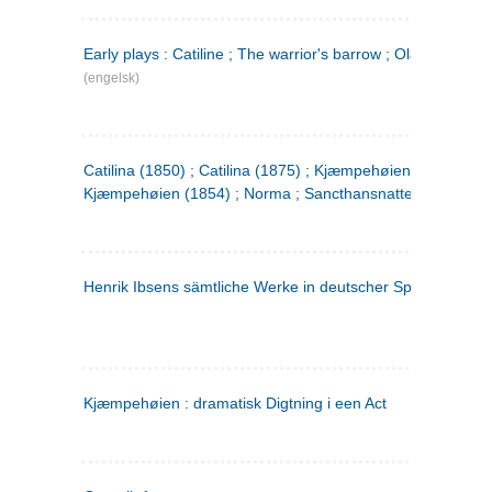
Early plays : Catiline ; The warrior's barrow ; Olaf Liljekran
(engelsk)
Catilina (1850) ; Catilina (1875) ; Kjæmpehøien (1850) ;
Kjæmpehøien (1854) ; Norma ; Sancthansnatten
Henrik Ibsens sämtliche Werke in deutscher Sprache. 2
(ty
Kjæmpehøien : dramatisk Digtning i een Act