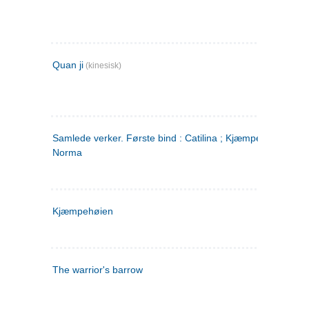
Quan ji
(kinesisk)
Samlede verker. Første bind : Catilina ; Kjæmpehøien ;
Norma
Kjæmpehøien
The warrior's barrow