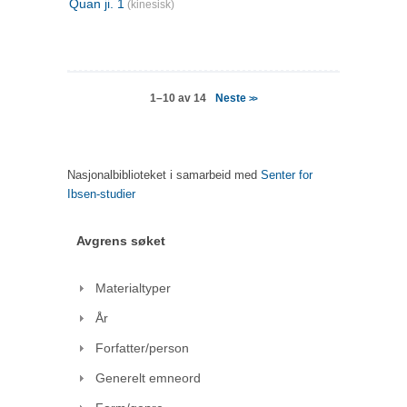
Quan ji. 1
(kinesisk)
Neste
1–10 av 14
>>
Nasjonalbiblioteket i samarbeid med
Senter for
Ibsen-studier
Avgrens søket
Materialtyper
År
Forfatter/person
Generelt emneord