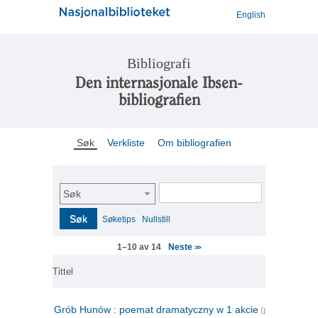
English
Bibliografi
Den internasjonale Ibsen-
bibliografien
Søk
Verkliste
Om bibliografien
Søk
Søk
Søketips
Nullstill
Neste
1–10 av 14
>>
Tittel
Grób Hunów : poemat dramatyczny w 1 akcie
(polsk)