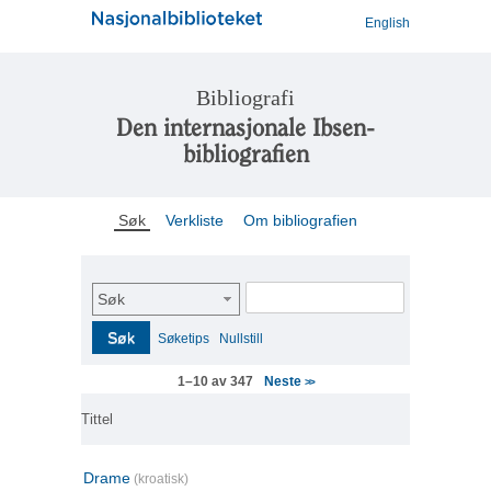
English
Bibliografi
Den internasjonale Ibsen-
bibliografien
Søk
Verkliste
Om bibliografien
Søk
Søk
Søketips
Nullstill
Neste
1–10 av 347
>>
Tittel
Drame
(kroatisk)