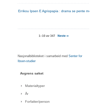
Errikou Ipsen E Agriopapia : drama se pente mere
(gresk)
Neste
1–10 av 347
>>
Nasjonalbiblioteket i samarbeid med
Senter for
Ibsen-studier
Avgrens søket
Materialtyper
År
Forfatter/person