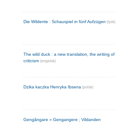
Die Wildente : Schauspiel in fünf Aufzügen
(tysk)
The wild duck : a new translation, the writing of the play,
criticism
(engelsk)
Dzika kaczka Henryka Ibsena
(polsk)
Gengångare = Gengangere ; Vildanden