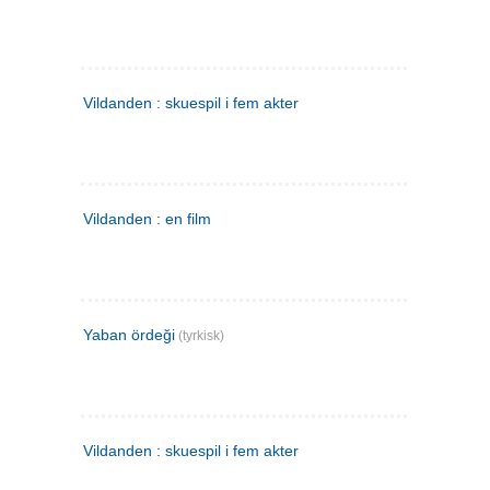
Vildanden : skuespil i fem akter
Vildanden : en film
Yaban ördeği
(tyrkisk)
Vildanden : skuespil i fem akter