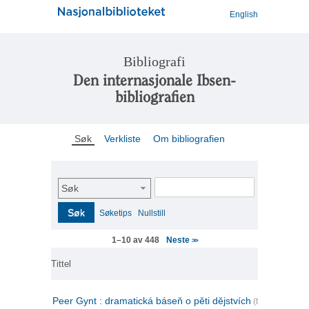
English
Bibliografi
Den internasjonale Ibsen-
bibliografien
Søk
Verkliste
Om bibliografien
Søk
Søk
Søketips
Nullstill
Neste
1–10 av 448
>>
Tittel
Peer Gynt : dramatická báseň o pěti dějstvích
(tsjekkisk)