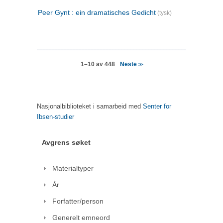
Peer Gynt : ein dramatisches Gedicht
(tysk)
Neste
1–10 av 448
>>
Nasjonalbiblioteket i samarbeid med
Senter for
Ibsen-studier
Avgrens søket
Materialtyper
År
Forfatter/person
Generelt emneord