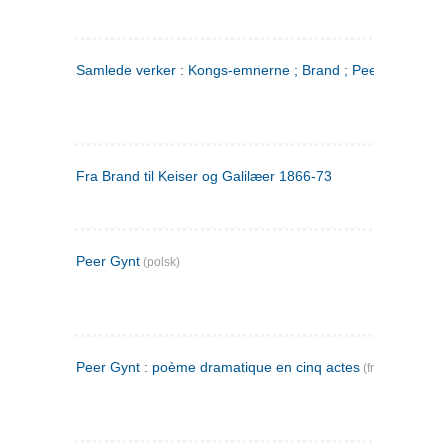
Samlede verker : Kongs-emnerne ; Brand ; Peer Gynt. 2
Fra Brand til Keiser og Galilæer 1866-73
Peer Gynt
(polsk)
Peer Gynt : poème dramatique en cinq actes
(fransk)