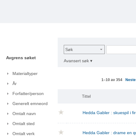
Søk
Avgrens søket
Avansert søk ▾
Materialtyper
Nest
1–10 av 354
År
Forfatter/person
Tittel
Generelt emneord
Hedda Gabler : skuespil i fi
Omtalt navn
Omtalt sted
Hedda Gabler : drame en q
Omtalt verk