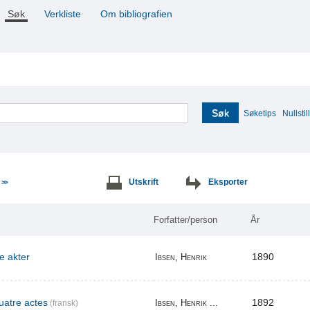
Søk
Verkliste
Om bibliografien
Søk
Søketips
Nullstill
e
Utskrift
Eksporter
>>
Forfatter/person
År
re akter
1890
Ibsen, Henrik
uatre actes
1892
Ibsen, Henrik ...
(fransk)