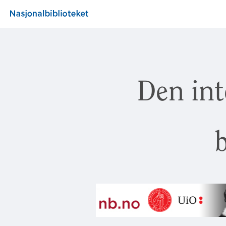
Den int
b