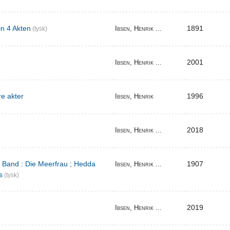
in 4 Akten
1891
Ibsen, Henrik ...
(tysk)
2001
Ibsen, Henrik ...
re akter
1996
Ibsen, Henrik
2018
Ibsen, Henrik ...
r Band : Die Meerfrau ; Hedda
1907
Ibsen, Henrik ...
s
(tysk)
2019
Ibsen, Henrik ...