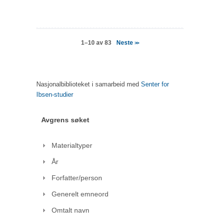
Neste
1–10 av 83
>>
Nasjonalbiblioteket i samarbeid med
Senter for
Ibsen-studier
Avgrens søket
Materialtyper
År
Forfatter/person
Generelt emneord
Omtalt navn