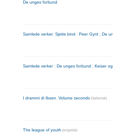
De unges forbund
Samlede verker. Sjette bind : Peer Gynt ; De unges Forbu
Samlede verker : De unges forbund ; Keiser og Galilæer. 3
I drammi di Ibsen. Volume secondo
(italiensk)
The league of youth
(engelsk)