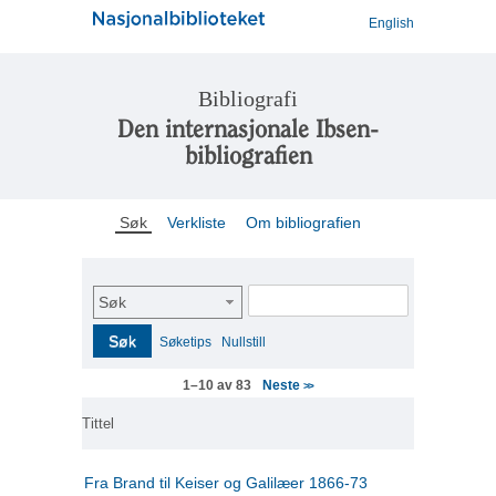
English
Bibliografi
Den internasjonale Ibsen-
bibliografien
Søk
Verkliste
Om bibliografien
Søk
Søk
Søketips
Nullstill
Neste
1–10 av 83
>>
Tittel
Fra Brand til Keiser og Galilæer 1866-73