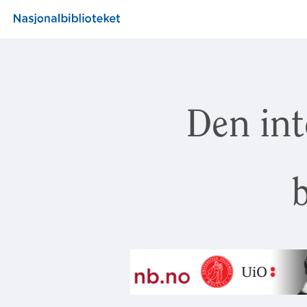
Den int
b