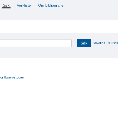
Søk
Verkliste
Om bibliografien
Søk
Søketips
Nullstill
for Ibsen-studier