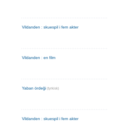
Vildanden : skuespil i fem akter
Vildanden : en film
Yaban ördeği
(tyrkisk)
Vildanden : skuespil i fem akter