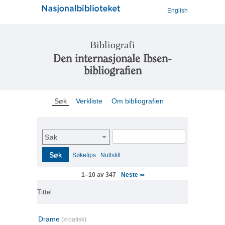
English
Bibliografi
Den internasjonale Ibsen-
bibliografien
Søk
Verkliste
Om bibliografien
Søk
Søk
Søketips
Nullstill
Neste
1–10 av 347
>>
Tittel
Drame
(kroatisk)