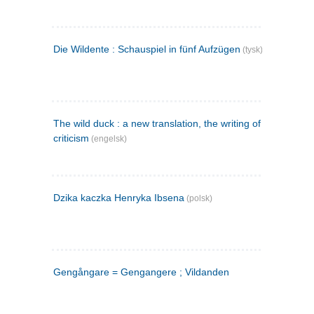
Die Wildente : Schauspiel in fünf Aufzügen
(tysk)
The wild duck : a new translation, the writing of the play,
criticism
(engelsk)
Dzika kaczka Henryka Ibsena
(polsk)
Gengångare = Gengangere ; Vildanden