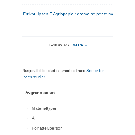
Errikou Ipsen E Agriopapia : drama se pente mere
(gresk)
Neste
1–10 av 347
>>
Nasjonalbiblioteket i samarbeid med
Senter for
Ibsen-studier
Avgrens søket
Materialtyper
År
Forfatter/person