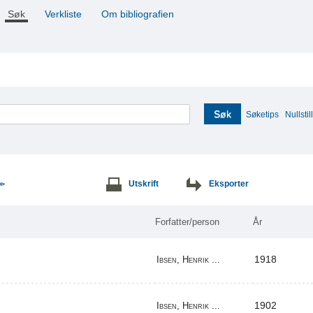
Søk
Verkliste
Om bibliografien
Søk
Søketips
Nullstill
Utskrift
Eksporter
>>
Forfatter/person
År
1918
Ibsen, Henrik ...
1902
Ibsen, Henrik ...