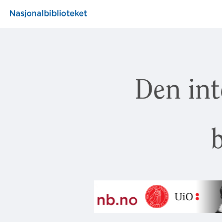
Den int
b