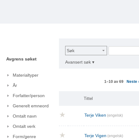
Søk
Avgrens søket
Avansert søk ▾
Materialtyper
Neste
1–10 av 69
År
Forfatter/person
Tittel
Generelt emneord
Terje Viken
(engelsk)
Omtalt navn
Omtalt verk
Terje Vigen
(engelsk)
Form/genre