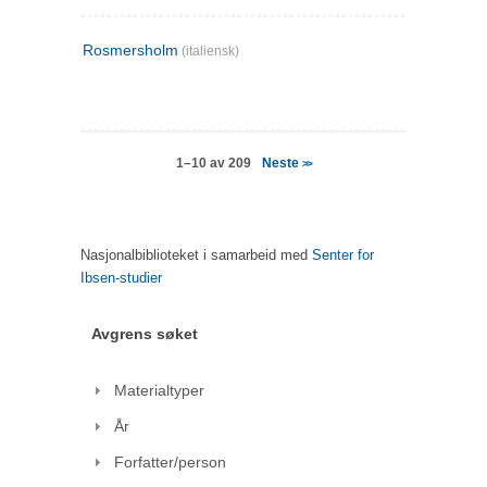
Rosmersholm
(italiensk)
Neste
1–10 av 209
>>
Nasjonalbiblioteket i samarbeid med
Senter for
Ibsen-studier
Avgrens søket
Materialtyper
År
Forfatter/person