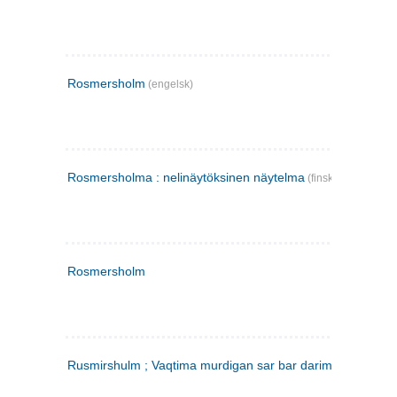
Rosmersholm
(engelsk)
Rosmersholma : nelinäytöksinen näytelma
(finsk)
Rosmersholm
Rusmirshulm ; Vaqtima murdigan sar bar darim
(farsi)