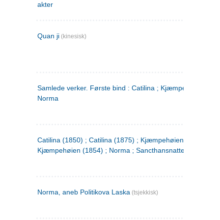
akter
Quan ji
(kinesisk)
Samlede verker. Første bind : Catilina ; Kjæmpehøien ;
Norma
Catilina (1850) ; Catilina (1875) ; Kjæmpehøien (1850) ;
Kjæmpehøien (1854) ; Norma ; Sancthansnatten
Norma, aneb Politikova Laska
(tsjekkisk)