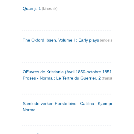
Quan ji. 1
(kinesisk)
The Oxford Ibsen. Volume I : Early plays
(engelsk)
OEuvres de Kristiania (Avril 1850-octobre 1851) : Poèmes 
Proses - Norma ; Le Tertre du Guerrier. 2
(fransk)
Samlede verker. Første bind : Catilina ; Kjæmpehøien ;
Norma