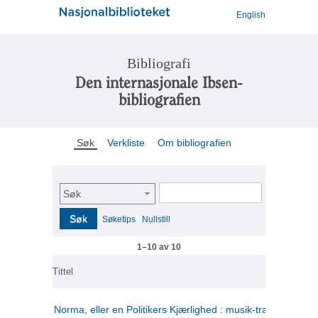
English
Bibliografi
Den internasjonale Ibsen-
bibliografien
Søk
Verkliste
Om bibliografien
Søk
Søk
Søketips
Nullstill
1–10 av 10
Tittel
Norma, eller en Politikers Kjærlighed : musik-tragedie i tre