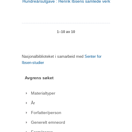
Hundreårsutgave : Henrik Ibsens samlede verker. 1
1–10 av 10
Nasjonalbiblioteket i samarbeid med
Senter for
Ibsen-studier
Avgrens søket
Materialtyper
År
Forfatter/person
Generelt emneord