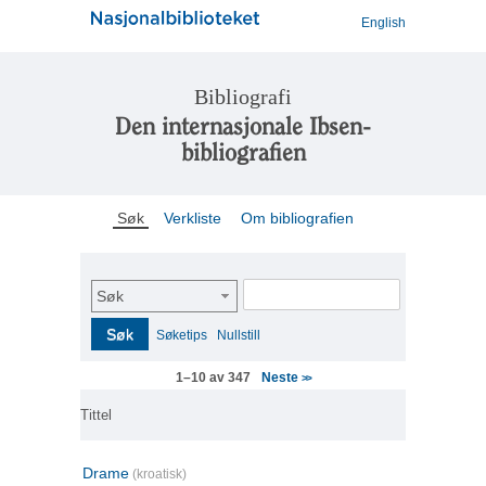
English
Bibliografi
Den internasjonale Ibsen-
bibliografien
Søk
Verkliste
Om bibliografien
Søk
Søk
Søketips
Nullstill
Neste
1–10 av 347
>>
Tittel
Drame
(kroatisk)