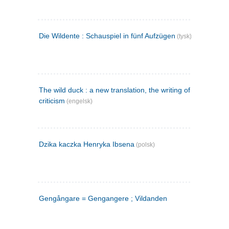
Die Wildente : Schauspiel in fünf Aufzügen
(tysk)
The wild duck : a new translation, the writing of the play,
criticism
(engelsk)
Dzika kaczka Henryka Ibsena
(polsk)
Gengångare = Gengangere ; Vildanden