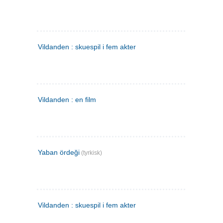
Vildanden : skuespil i fem akter
Vildanden : en film
Yaban ördeği
(tyrkisk)
Vildanden : skuespil i fem akter