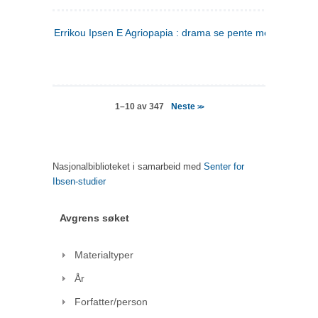
Errikou Ipsen E Agriopapia : drama se pente mere
(gresk)
Neste
1–10 av 347
>>
Nasjonalbiblioteket i samarbeid med
Senter for
Ibsen-studier
Avgrens søket
Materialtyper
År
Forfatter/person