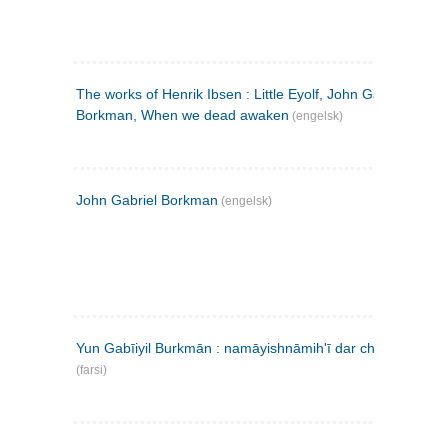
The works of Henrik Ibsen : Little Eyolf, John Gabriel
Borkman, When we dead awaken
(engelsk)
John Gabriel Borkman
(engelsk)
Yun Gabīiyil Burkmān : namāyishnāmihʹī dar chahār pardih
(farsi)