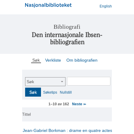
English
Bibliografi
Den internasjonale Ibsen-
bibliografien
Søk
Verkliste
Om bibliografien
Søk
Søk
Søketips
Nullstill
Neste
1–10 av 162
>>
Tittel
Jean-Gabriel Borkman : drame en quatre actes
(fransk)