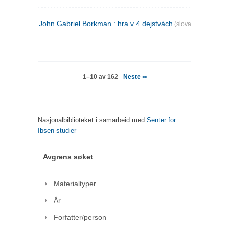
John Gabriel Borkman : hra v 4 dejstvách
(slovakisk)
Neste
1–10 av 162
>>
Nasjonalbiblioteket i samarbeid med
Senter for
Ibsen-studier
Avgrens søket
Materialtyper
År
Forfatter/person