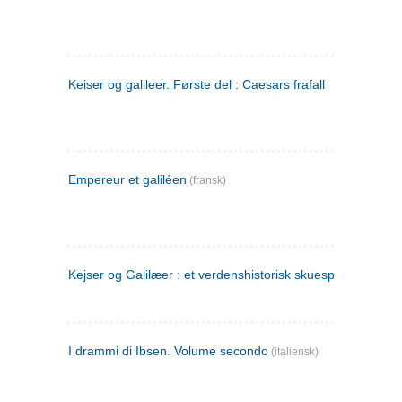
Keiser og galileer. Første del : Caesars frafall
Empereur et galiléen
(fransk)
Kejser og Galilæer : et verdenshistorisk skuespil
I drammi di Ibsen. Volume secondo
(italiensk)