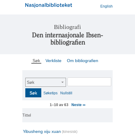
English
Bibliografi
Den internasjonale Ibsen-
bibliografien
Søk
Verkliste
Om bibliografien
Søk
Søk
Søketips
Nullstill
Neste
1–10 av 63
>>
Tittel
Yibusheng xiju xuan
(kinesisk)