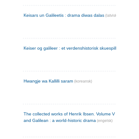
Keisars un Galileetis : drama diwas dalas
(latvisk)
Keiser og galileer : et verdenshistorisk skuespill (1873)
Hwangje wa Kallilli saram
(koreansk)
The collected works of Henrik Ibsen. Volume V : Emperor
and Galilean : a world-historic drama
(engelsk)