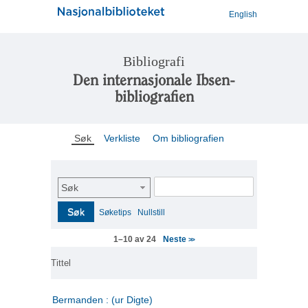
English
Bibliografi
Den internasjonale Ibsen-
bibliografien
Søk
Verkliste
Om bibliografien
Søk
Søk
Søketips
Nullstill
Neste
1–10 av 24
>>
Tittel
Bermanden : (ur Digte)