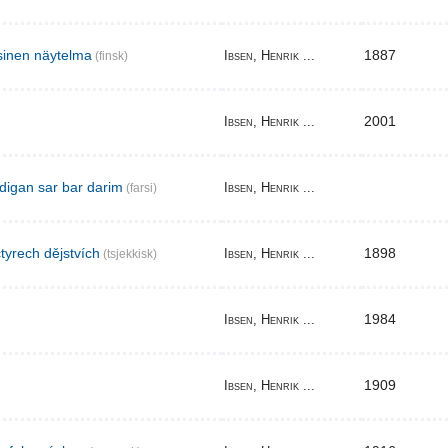
sinen näytelma
1887
Ibsen, Henrik ...
(finsk)
2001
Ibsen, Henrik ...
digan sar bar darim
Ibsen, Henrik ...
(farsi)
tyrech dějstvích
1898
Ibsen, Henrik ...
(tsjekkisk)
1984
Ibsen, Henrik ...
1909
Ibsen, Henrik ...