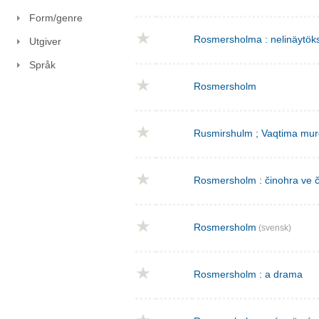
Form/genre
Rosmersholma : nelinäytök
Utgiver
Språk
Rosmersholm
Rusmirshulm ; Vaqtima mur
Rosmersholm : činohra ve č
Rosmersholm
(svensk)
Rosmersholm : a drama