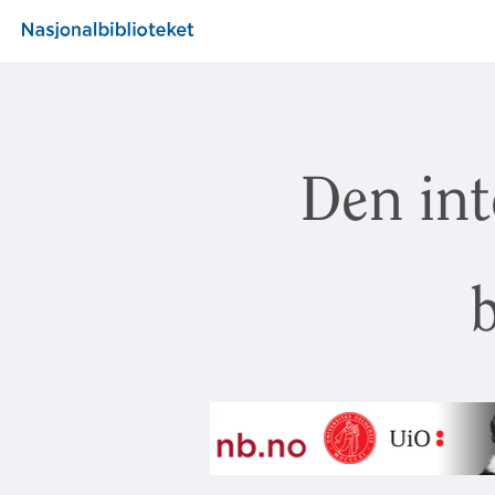
Den int
b