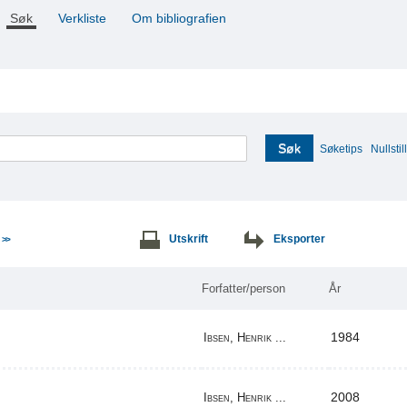
Søk
Verkliste
Om bibliografien
Søk
Søketips
Nullstill
e
Utskrift
Eksporter
>>
Forfatter/person
År
1984
Ibsen, Henrik ...
2008
Ibsen, Henrik ...