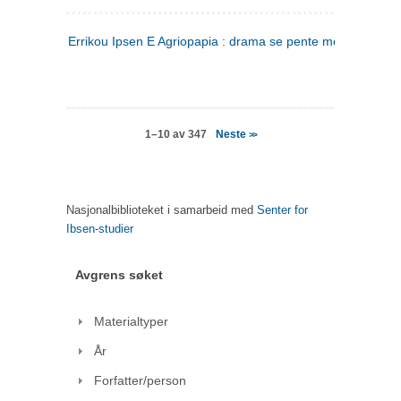
Errikou Ipsen E Agriopapia : drama se pente mere
(gresk)
Neste
1–10 av 347
>>
Nasjonalbiblioteket i samarbeid med
Senter for
Ibsen-studier
Avgrens søket
Materialtyper
År
Forfatter/person