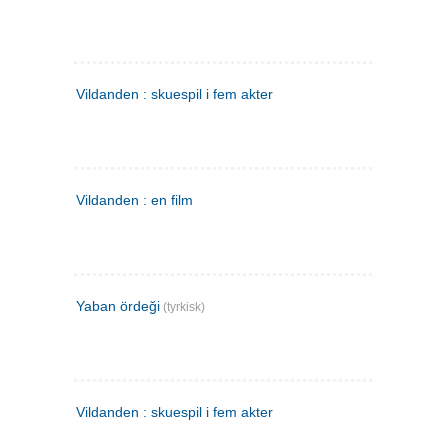
Vildanden : skuespil i fem akter
Vildanden : en film
Yaban ördeği
(tyrkisk)
Vildanden : skuespil i fem akter