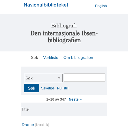
English
Bibliografi
Den internasjonale Ibsen-
bibliografien
Søk
Verkliste
Om bibliografien
Søk
Søk
Søketips
Nullstill
Neste
1–10 av 347
>>
Tittel
Drame
(kroatisk)