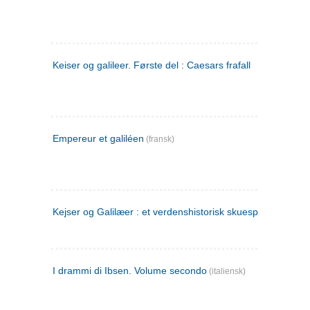
Keiser og galileer. Første del : Caesars frafall
Empereur et galiléen
(fransk)
Kejser og Galilæer : et verdenshistorisk skuespil
I drammi di Ibsen. Volume secondo
(italiensk)