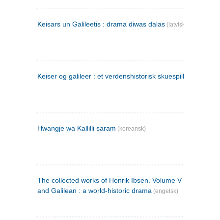
Keisars un Galileetis : drama diwas dalas
(latvisk)
Keiser og galileer : et verdenshistorisk skuespill (1873)
Hwangje wa Kallilli saram
(koreansk)
The collected works of Henrik Ibsen. Volume V : Emperor
and Galilean : a world-historic drama
(engelsk)