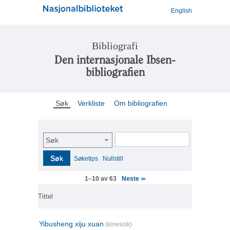
English
Bibliografi
Den internasjonale Ibsen-
bibliografien
Søk
Verkliste
Om bibliografien
Søk
Søk
Søketips
Nullstill
Neste
1–10 av 63
>>
Tittel
Yibusheng xiju xuan
(kinesisk)