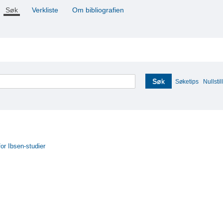
Søk
Verkliste
Om bibliografien
Søk
Søketips
Nullstill
for Ibsen-studier