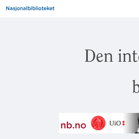
Den int
b