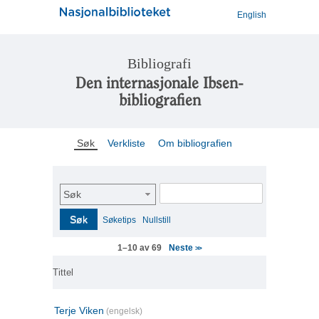
English
Bibliografi
Den internasjonale Ibsen-
bibliografien
Søk
Verkliste
Om bibliografien
Søk
Søk
Søketips
Nullstill
Neste
1–10 av 69
>>
Tittel
Terje Viken
(engelsk)