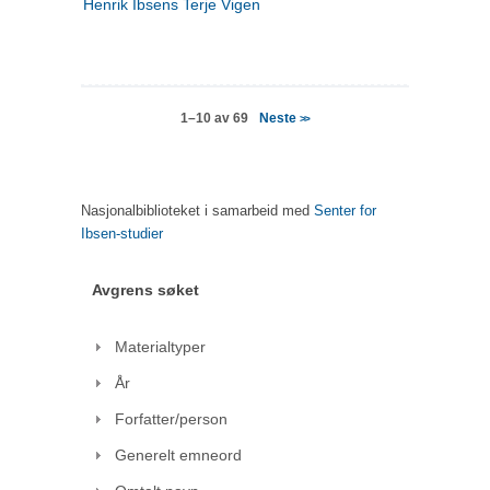
Henrik Ibsens Terje Vigen
Neste
1–10 av 69
>>
Nasjonalbiblioteket i samarbeid med
Senter for
Ibsen-studier
Avgrens søket
Materialtyper
År
Forfatter/person
Generelt emneord