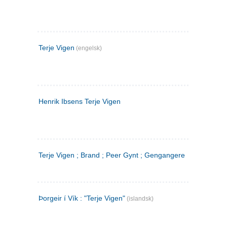
Terje Vigen
(engelsk)
Henrik Ibsens Terje Vigen
Terje Vigen ; Brand ; Peer Gynt ; Gengangere
Þorgeir í Vík : "Terje Vigen"
(islandsk)