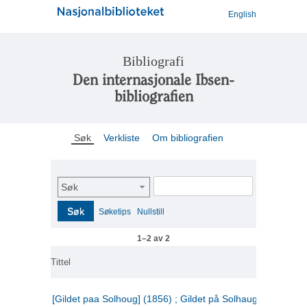
English
Bibliografi
Den internasjonale Ibsen-
bibliografien
Søk
Verkliste
Om bibliografien
Søk
Søk
Søketips
Nullstill
1–2 av 2
Tittel
[Gildet paa Solhoug] (1856) ; Gildet på Solhaug (1883) ;