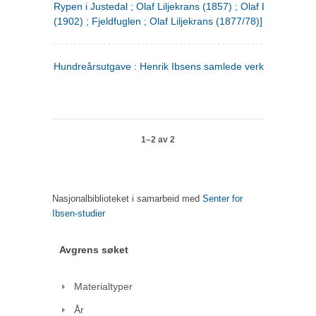
Rypen i Justedal ; Olaf Liljekrans (1857) ; Olaf Liljekrans
(1902) ; Fjeldfuglen ; Olaf Liljekrans (1877/78)]
Hundreårsutgave : Henrik Ibsens samlede verker. 3
1–2 av 2
Nasjonalbiblioteket i samarbeid med
Senter for
Ibsen-studier
Avgrens søket
Materialtyper
År