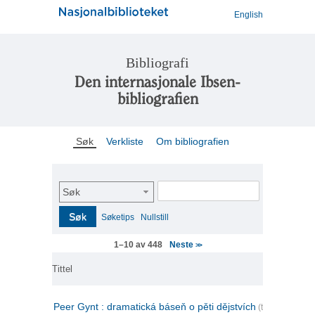
English
Bibliografi
Den internasjonale Ibsen-
bibliografien
Søk
Verkliste
Om bibliografien
Søk
Søk
Søketips
Nullstill
Neste
1–10 av 448
>>
Tittel
Peer Gynt : dramatická báseň o pěti dějstvích
(tsjekkisk)