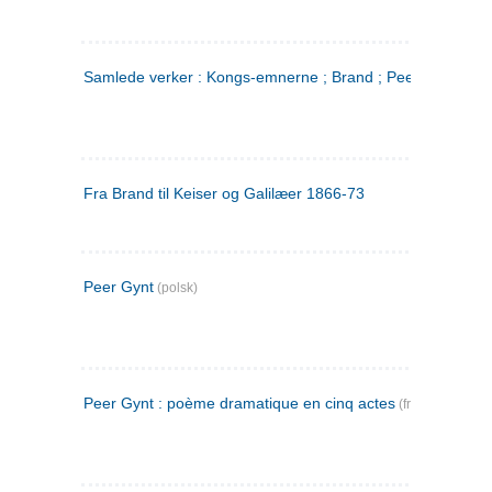
Samlede verker : Kongs-emnerne ; Brand ; Peer Gynt. 2
Fra Brand til Keiser og Galilæer 1866-73
Peer Gynt
(polsk)
Peer Gynt : poème dramatique en cinq actes
(fransk)