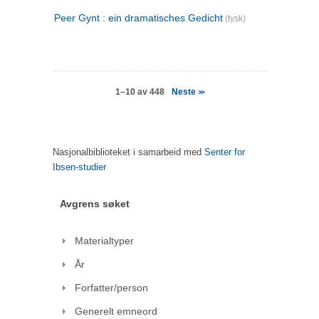
Peer Gynt : ein dramatisches Gedicht
(tysk)
Neste
1–10 av 448
>>
Nasjonalbiblioteket i samarbeid med
Senter for
Ibsen-studier
Avgrens søket
Materialtyper
År
Forfatter/person
Generelt emneord