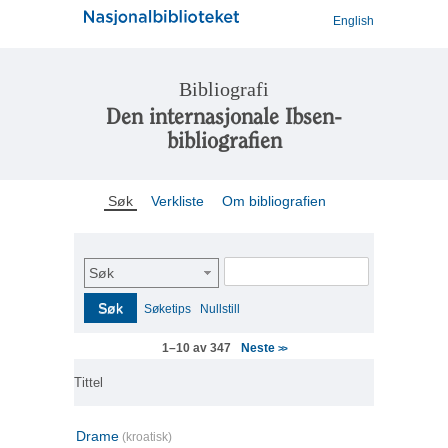
English
Bibliografi
Den internasjonale Ibsen-
bibliografien
Søk
Verkliste
Om bibliografien
Søk
Søk
Søketips
Nullstill
Neste
1–10 av 347
>>
Tittel
Drame
(kroatisk)