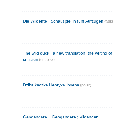
Die Wildente : Schauspiel in fünf Aufzügen
(tysk)
The wild duck : a new translation, the writing of the play,
criticism
(engelsk)
Dzika kaczka Henryka Ibsena
(polsk)
Gengångare = Gengangere ; Vildanden