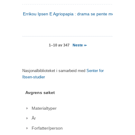
Errikou Ipsen E Agriopapia : drama se pente mere
(gresk)
Neste
1–10 av 347
>>
Nasjonalbiblioteket i samarbeid med
Senter for
Ibsen-studier
Avgrens søket
Materialtyper
År
Forfatter/person