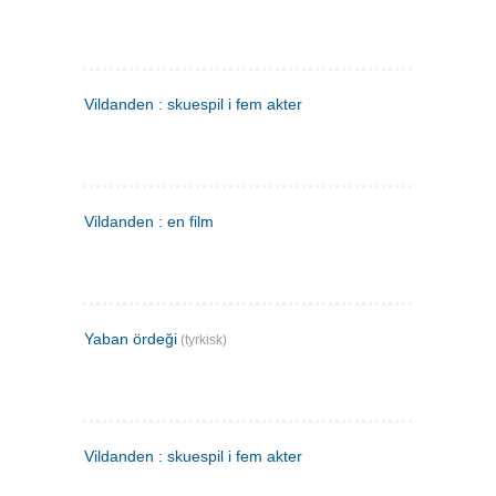
Vildanden : skuespil i fem akter
Vildanden : en film
Yaban ördeği
(tyrkisk)
Vildanden : skuespil i fem akter