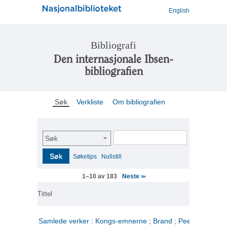
English
Bibliografi
Den internasjonale Ibsen-
bibliografien
Søk
Verkliste
Om bibliografien
Søk
Søk
Søketips
Nullstill
Neste
1–10 av 183
>>
Tittel
Samlede verker : Kongs-emnerne ; Brand ; Peer Gynt. 2