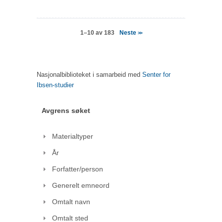
Neste
1–10 av 183
>>
Nasjonalbiblioteket i samarbeid med
Senter for
Ibsen-studier
Avgrens søket
Materialtyper
År
Forfatter/person
Generelt emneord
Omtalt navn
Omtalt sted