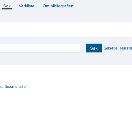
Søk
Verkliste
Om bibliografien
Søk
Søketips
Nullstill
for Ibsen-studier