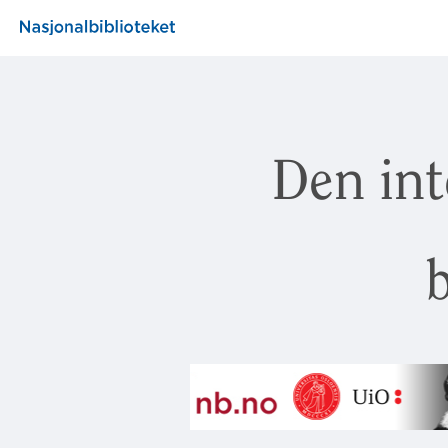
Den int
b