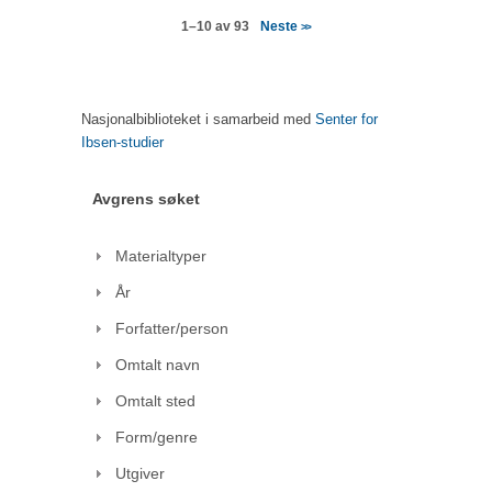
Neste
1–10 av 93
>>
Nasjonalbiblioteket i samarbeid med
Senter for
Ibsen-studier
Avgrens søket
Materialtyper
År
Forfatter/person
Omtalt navn
Omtalt sted
Form/genre
Utgiver