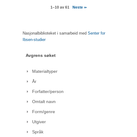
Neste
1–10 av 61
>>
Nasjonalbiblioteket i samarbeid med
Senter for
Ibsen-studier
Avgrens søket
Materialtyper
År
Forfatter/person
Omtalt navn
Form/genre
Utgiver
Språk