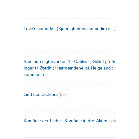
Love's comedy : (Kjaerlighedens komedie)
(engelsk)
Samlede digterverker. 1 : Catilina ; Gildet på Solhaug ; Fru
Inger til Østråt ; Hærmændene på Helgeland ; Kjærlighede
kommedie
Lied des Dichters
(tysk)
Komödie der Liebe : Komödie in drei Akten
(tysk)