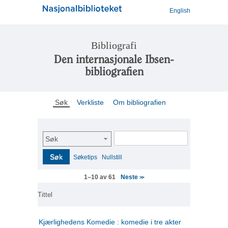
English
Bibliografi
Den internasjonale Ibsen-
bibliografien
Søk
Verkliste
Om bibliografien
Søk
Søk
Søketips
Nullstill
Neste
1–10 av 61
>>
Tittel
Kjærlighedens Komedie : komedie i tre akter