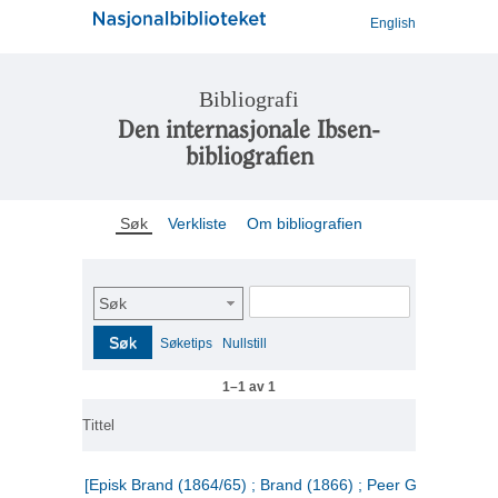
English
Bibliografi
Den internasjonale Ibsen-
bibliografien
Søk
Verkliste
Om bibliografien
Søk
Søk
Søketips
Nullstill
1–1 av 1
Tittel
[Episk Brand (1864/65) ; Brand (1866) ; Peer Gynt (1867)]