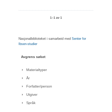
1–1 av 1
Nasjonalbiblioteket i samarbeid med
Senter for
Ibsen-studier
Avgrens søket
Materialtyper
År
Forfatter/person
Utgiver
Språk