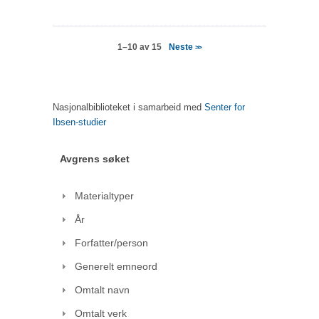
Neste
1–10 av 15
>>
Nasjonalbiblioteket i samarbeid med
Senter for
Ibsen-studier
Avgrens søket
Materialtyper
År
Forfatter/person
Generelt emneord
Omtalt navn
Omtalt verk