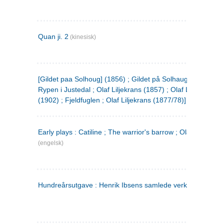
Quan ji. 2
(kinesisk)
[Gildet paa Solhoug] (1856) ; Gildet på Solhaug (1883) ;
Rypen i Justedal ; Olaf Liljekrans (1857) ; Olaf Liljekrans
(1902) ; Fjeldfuglen ; Olaf Liljekrans (1877/78)]
Early plays : Catiline ; The warrior's barrow ; Olaf Liljekran
(engelsk)
Hundreårsutgave : Henrik Ibsens samlede verker. 3