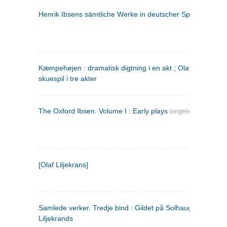
Henrik Ibsens sämtliche Werke in deutscher Sprache. 2
(ty
Kæmpehøjen : dramatisk digtning i en akt ; Olaf Liljekrans 
skuespil i tre akter
The Oxford Ibsen. Volume I : Early plays
(engelsk)
[Olaf Liljekrans]
Samlede verker. Tredje bind : Gildet på Solhaug ; Olaf
Liljekrands