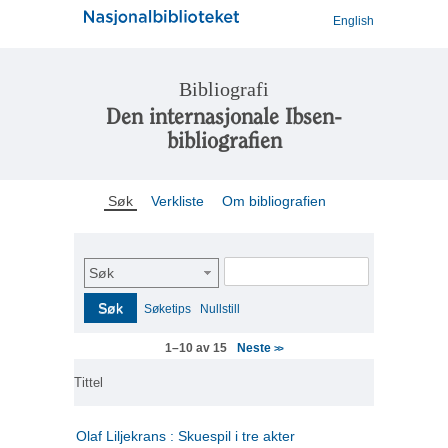
English
Bibliografi
Den internasjonale Ibsen-
bibliografien
Søk
Verkliste
Om bibliografien
Søk
Søk
Søketips
Nullstill
Neste
1–10 av 15
>>
Tittel
Olaf Liljekrans : Skuespil i tre akter