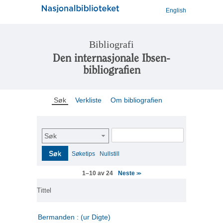
English
Bibliografi
Den internasjonale Ibsen-
bibliografien
Søk
Verkliste
Om bibliografien
Søk
Søk
Søketips
Nullstill
Neste
1–10 av 24
>>
Tittel
Bermanden : (ur Digte)