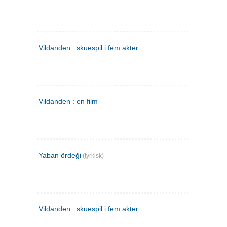
Vildanden : skuespil i fem akter
Vildanden : en film
Yaban ördeği
(tyrkisk)
Vildanden : skuespil i fem akter