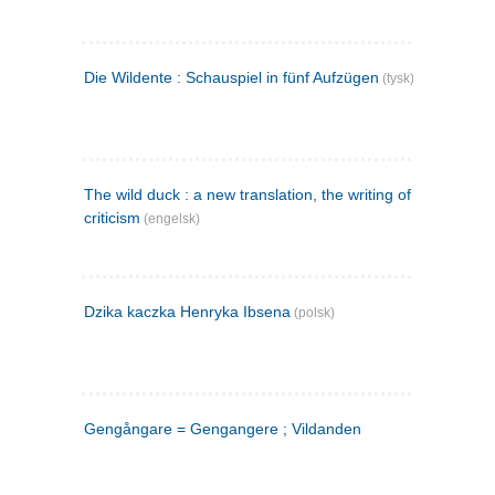
Die Wildente : Schauspiel in fünf Aufzügen
(tysk)
The wild duck : a new translation, the writing of the play,
criticism
(engelsk)
Dzika kaczka Henryka Ibsena
(polsk)
Gengångare = Gengangere ; Vildanden