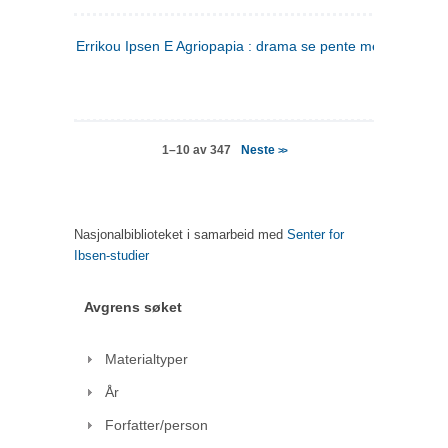
Errikou Ipsen E Agriopapia : drama se pente mere
(gresk)
Neste
1–10 av 347
>>
Nasjonalbiblioteket i samarbeid med
Senter for
Ibsen-studier
Avgrens søket
Materialtyper
År
Forfatter/person