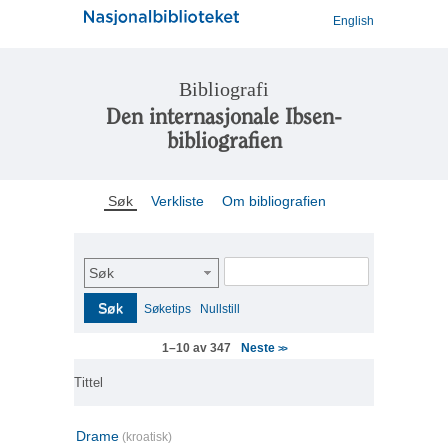
English
Bibliografi
Den internasjonale Ibsen-
bibliografien
Søk
Verkliste
Om bibliografien
Søk
Søk
Søketips
Nullstill
Neste
1–10 av 347
>>
Tittel
Drame
(kroatisk)