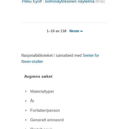
Pikku Eyolf : kolminäytöksinen näytelmä
(finsk)
Neste
1–10 av 138
>>
Nasjonalbiblioteket i samarbeid med
Senter for
Ibsen-studier
Avgrens søket
Materialtyper
År
Forfatter/person
Generelt emneord