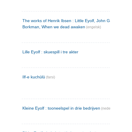
The works of Henrik Ibsen : Little Eyolf, John Gabriel
Borkman, When we dead awaken
(engelsk)
Lille Eyolf : skuespill i tre akter
īlf-e kuchūlū
(farsi)
Kleine Eyolf : tooneelspel in drie bedrijven
(nederlandsk)