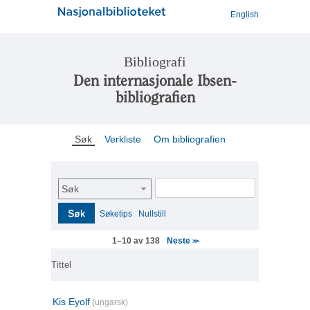
English
Bibliografi
Den internasjonale Ibsen-
bibliografien
Søk
Verkliste
Om bibliografien
Søk
Søk
Søketips
Nullstill
Neste
1–10 av 138
>>
Tittel
Kis Eyolf
(ungarsk)