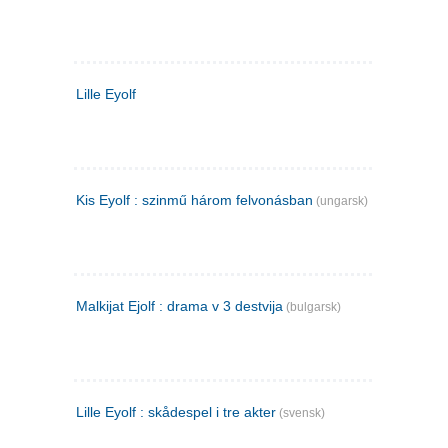
Lille Eyolf
Kis Eyolf : szinmű három felvonásban
(ungarsk)
Malkijat Ejolf : drama v 3 destvija
(bulgarsk)
Lille Eyolf : skådespel i tre akter
(svensk)